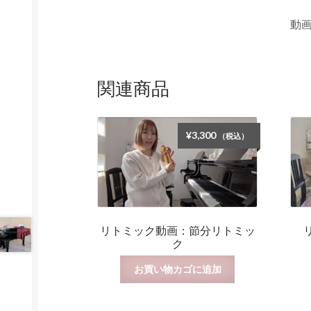
動画
関連商品
¥
3,300
（税込）
リトミック動画：節分リトミッ
ク
お買い物カゴに追加