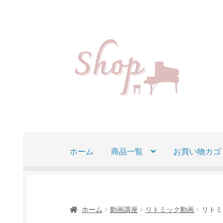
ナ
コ
ビ
ン
ゲ
テ
ー
ン
シ
ツ
ョ
へ
ン
ス
へ
キ
ス
ッ
ホーム
商品一覧
お買い物カゴ
キ
プ
ッ
プ
ホーム
動画講座
リトミック動画
リトミ