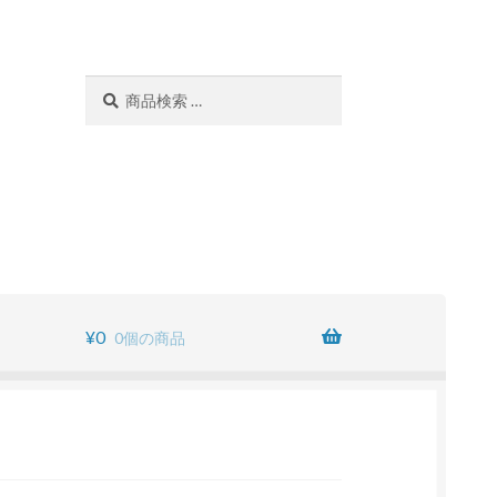
検
検
索
索
対
象:
¥
0
0個の商品