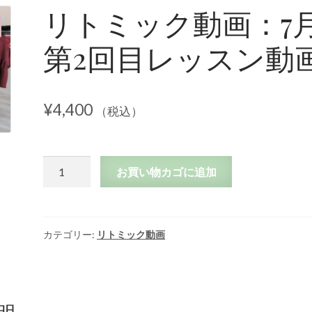
リトミック動画：7
第2回目レッスン動
¥
4,400
（税込）
リ
お買い物カゴに追加
ト
ミ
ッ
ク
カテゴリー:
リトミック動画
動
画：
7
月
明