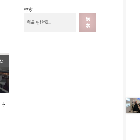
商
品
品
検索
検
索
込）
うさ