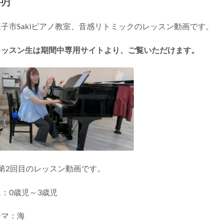
第
2
子市Sakiピアノ教室、音感リトミックのレッスン動画です。
回
目
レッスン生は期間中専用サイトより、ご覧いただけます。
レ
ッ
ス
ン
動
画
個
第2回目のレッスン動画です。
：0歳児～3歳児
ーマ：海