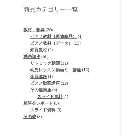
商品カテゴリー一覧
2
教材、教具
20
0
4
ピアノ教材（現物商品）
4
個
1
個
ピアノ教材（データ）
15
の
2
5
の
知育教材
2
6
商
個
個
商
動画講座
60
0
品
の
3
の
品
リトミック動画
31
個
商
1
商
1
幼児レッスン動画ミニ講座
10
の
品
1
個
品
0
楽典講座
1
商
個
の
1
個
ピアノ動画講座
12
品
の
6
商
2
の
その他講座
6
商
個
品
個
1
商
スライド資料
1
品
の
3
の
個
品
相談会レポート
3
商
個
3
商
の
スライド資料
3
3
品
の
個
品
商
その他
3
個
商
の
品
の
品
商